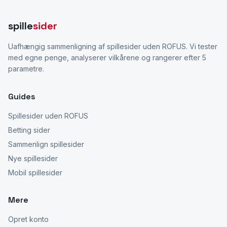
spille
sider
Uafhængig sammenligning af spillesider uden ROFUS. Vi tester
med egne penge, analyserer vilkårene og rangerer efter 5
parametre.
Guides
Spillesider uden ROFUS
Betting sider
Sammenlign spillesider
Nye spillesider
Mobil spillesider
Mere
Opret konto