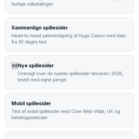
hurtige udbetalinger
Sammenlign spillesider
Head-to-head sammenligning af Hugo Casino med data
fra 30 dages test
🆕
Nye spillesider
Oversigt over de nyeste spillesider lanceret i 2026,
testet med egne penge
Mobil spillesider
Test af mobil spillesider med Core Web Vitals, UX og
betalingsmetoder