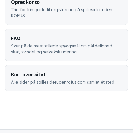
Opret konto
Trin-for-trin guide til registrering på spillesider uden
ROFUS
FAQ
Svar på de mest stillede spørgsmål om pålidelighed,
skat, svindel og selvekskludering
Kort over sitet
Alle sider på spillesiderudenrofus.com samlet ét sted