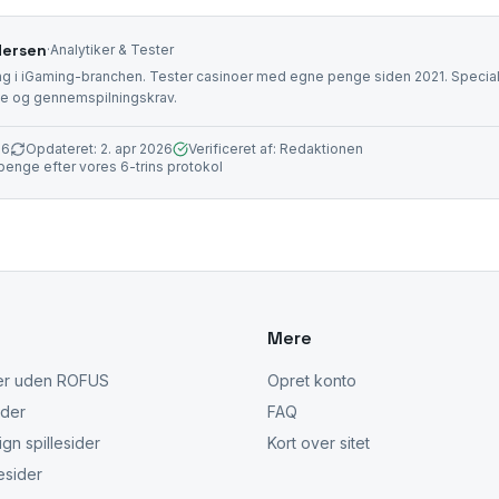
dersen
·
Analytiker & Tester
ing i iGaming-branchen. Tester casinoer med egne penge siden 2021. Speciali
e og gennemspilningskrav.
26
Opdateret: 2. apr 2026
Verificeret af: Redaktionen
enge efter vores 6-trins protokol
Mere
der uden ROFUS
Opret konto
ider
FAQ
gn spillesider
Kort over sitet
esider