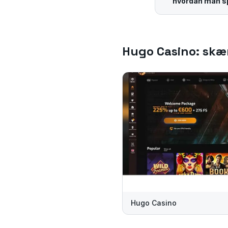
hvordan man sp
Hugo Casino: skæ
Hugo Casino