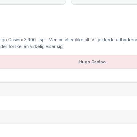
Hugo Casino: 3.900+ spil. Men antal er ikke alt. Vi tjekkede udbydern
der forskellen virkelig viser sig:
Hugo Casino