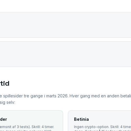
s
tid
e spillesider tre gange i marts 2026. Hver gang med en anden beta
sig selv:
nder
Betinia
snit af 3 tests). Skrill: 4 timer.
Ingen crypto-option. Skrill: 4 tim