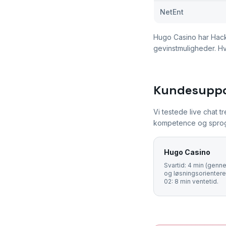
NetEnt
Hugo Casino har Hack
gevinstmuligheder. Hv
Kundesuppo
Vi testede live chat tr
kompetence og spro
Hugo Casino
Svartid: 4 min (genn
og løsningsorientere
02: 8 min ventetid.