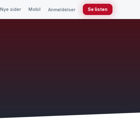
Nye sider
Mobil
Se listen
Anmeldelser