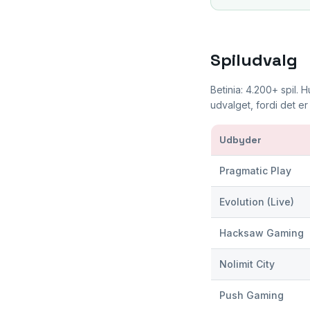
Spiludvalg
Betinia: 4.200+ spil. 
udvalget, fordi det er 
Udbyder
Pragmatic Play
Evolution (Live)
Hacksaw Gaming
Nolimit City
Push Gaming