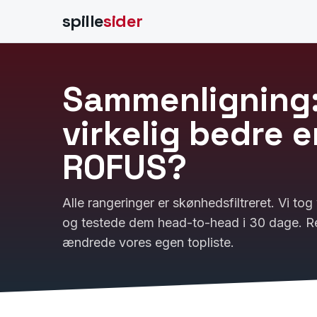
spille
sider
Sammenligning:
virkelig bedre 
ROFUS?
Alle rangeringer er skønhedsfiltreret. Vi tog
og testede dem head-to-head i 30 dage. Re
ændrede vores egen topliste.