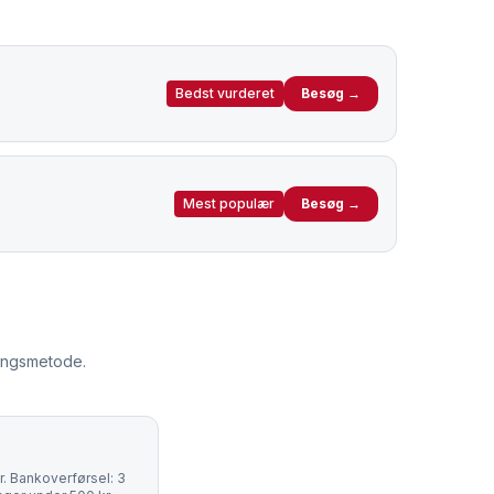
Bedst vurderet
Besøg →
Mest populær
Besøg →
lingsmetode.
er. Bankoverførsel: 3