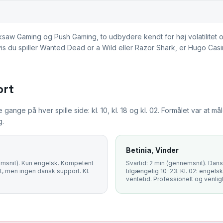
saw Gaming og Push Gaming, to udbydere kendt for høj volatilitet o
is du spiller Wanted Dead or a Wild eller Razor Shark, er Hugo Casi
rt
e gange på hver spille side: kl. 10, kl. 18 og kl. 02. Formålet var at mål
g.
Betinia, Vinder
emsnit). Kun engelsk. Kompetent
Svartid: 2 min (gennemsnit). Dan
t, men ingen dansk support. Kl.
tilgængelig 10-23. Kl. 02: engels
ventetid. Professionelt og venligt