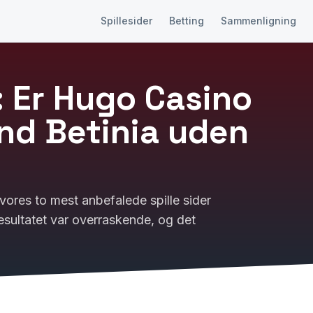
Spillesider
Betting
Sammenligning
 Er Hugo Casino
end Betinia uden
 vores to mest anbefalede spille sider
sultatet var overraskende, og det