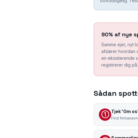
uforudsigelig. Tes
90% af nye s
Samme ejer, nyt l
afslører hvordan 
en eksisterende s
registrerer dig på.
Sådan spotte
Tjek 'Om os'
①
Find firmanavne
Sammenlign