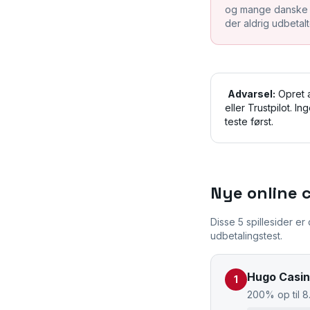
og mange danske s
der aldrig udbetalt
️
Advarsel:
Opret a
eller Trustpilot. 
teste først.
Nye online c
Disse 5 spillesider e
udbetalingstest.
Hugo Casi
1
200% op til 8