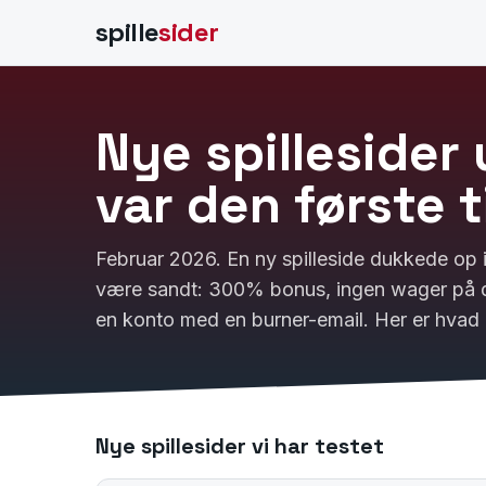
spille
sider
Nye spillesider
var den første t
Februar 2026. En ny spilleside dukkede op i
være sandt: 300% bonus, ingen wager på de
en konto med en burner-email. Her er hvad
Nye spillesider vi har testet