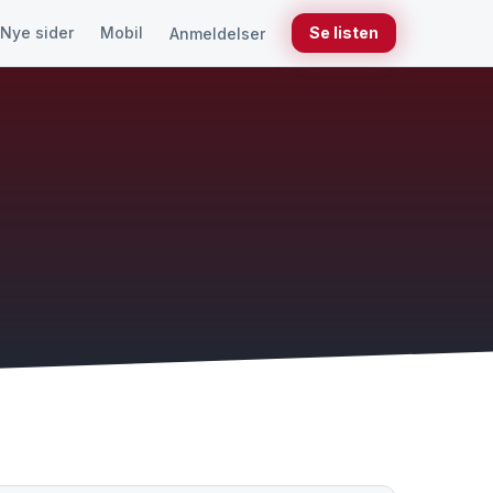
Nye sider
Mobil
Se listen
Anmeldelser