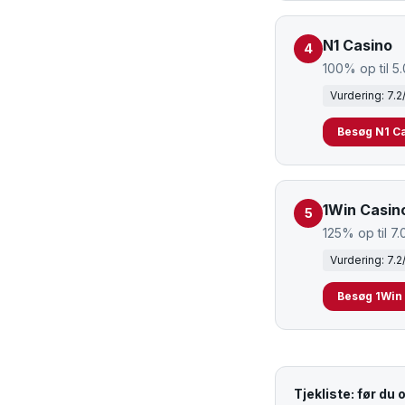
N1 Casino
4
100% op til 5.
Vurdering: 7.2
Besøg N1 C
1Win Casin
5
125% op til 7.
Vurdering: 7.2
Besøg 1Win
Tjekliste: før du