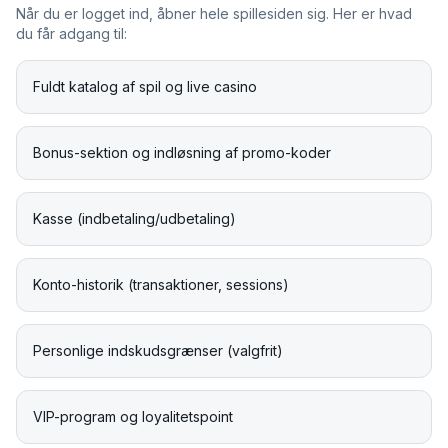
Når du er logget ind, åbner hele spillesiden sig. Her er hvad
du får adgang til:
Fuldt katalog af spil og live casino
Bonus-sektion og indløsning af promo-koder
Kasse (indbetaling/udbetaling)
Konto-historik (transaktioner, sessions)
Personlige indskudsgrænser (valgfrit)
VIP-program og loyalitetspoint