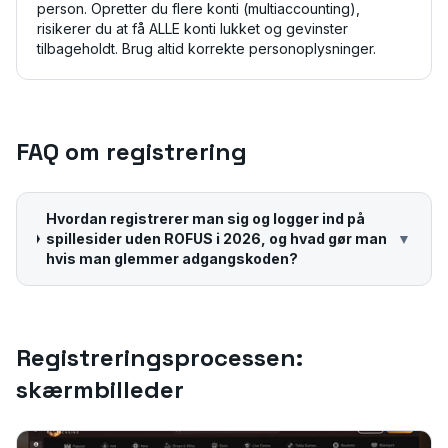
person. Opretter du flere konti (multiaccounting),
risikerer du at få ALLE konti lukket og gevinster
tilbageholdt. Brug altid korrekte personoplysninger.
FAQ om registrering
Hvordan registrerer man sig og logger ind på
spillesider uden ROFUS i 2026, og hvad gør man
▼
hvis man glemmer adgangskoden?
Registreringsprocessen:
skærmbilleder