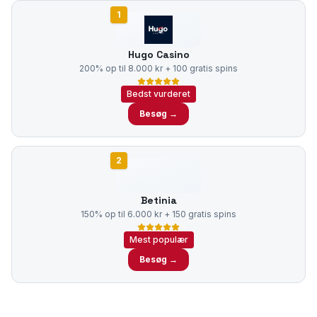
1
Hugo Casino
200% op til 8.000 kr + 100 gratis spins
Bedst vurderet
Besøg →
2
Betinia
150% op til 6.000 kr + 150 gratis spins
Mest populær
Besøg →