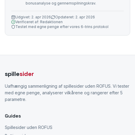
bonusanalyse og gennemspilningskrav.
Udgivet: 2. apr 2026
Opdateret: 2. apr 2026
Verificeret af: Redaktionen
Testet med egne penge efter vores 6-trins protokol
spille
sider
Uafhængig sammenligning af spillesider uden ROFUS. Vi tester
med egne penge, analyserer vilkårene og rangerer efter 5
parametre.
Guides
Spillesider uden ROFUS