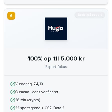
Bedst på esport
6
100% op til 5.000 kr
Esport-fokus
Vurdering: 7.4/10
Curacao-licens verificeret
28 min (crypto)
22 sportsgrene + CS2, Dota 2