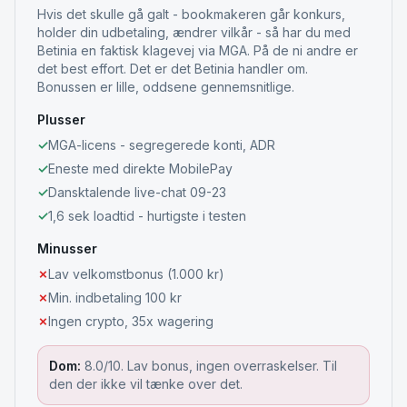
Hvis det skulle gå galt - bookmakeren går konkurs,
holder din udbetaling, ændrer vilkår - så har du med
Betinia en faktisk klagevej via MGA. På de ni andre er
det best effort. Det er det Betinia handler om.
Bonussen er lille, oddsene gennemsnitlige.
Plusser
✓
MGA-licens - segregerede konti, ADR
✓
Eneste med direkte MobilePay
✓
Dansktalende live-chat 09-23
✓
1,6 sek loadtid - hurtigste i testen
Minusser
✗
Lav velkomstbonus (1.000 kr)
✗
Min. indbetaling 100 kr
✗
Ingen crypto, 35x wagering
Dom:
8.0/10. Lav bonus, ingen overraskelser. Til
den der ikke vil tænke over det.