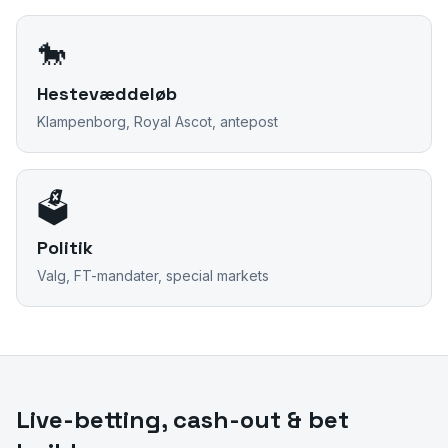
🐎
Hestevæddeløb
Klampenborg, Royal Ascot, antepost
🗳
Politik
Valg, FT-mandater, special markets
Live-betting, cash-out & bet