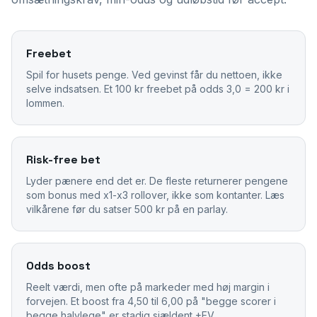
Freebet
Spil for husets penge. Ved gevinst får du nettoen, ikke
selve indsatsen. Et 100 kr freebet på odds 3,0 = 200 kr i
lommen.
Risk-free bet
Lyder pænere end det er. De fleste returnerer pengene
som bonus med x1-x3 rollover, ikke som kontanter. Læs
vilkårene før du satser 500 kr på en parlay.
Odds boost
Reelt værdi, men ofte på markeder med høj margin i
forvejen. Et boost fra 4,50 til 6,00 på "begge scorer i
begge halvlege" er stadig sjældent +EV.