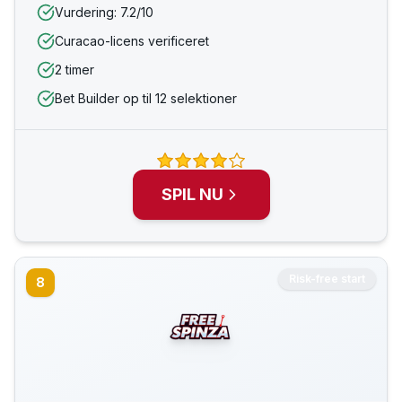
Vurdering: 7.2/10
Curacao-licens verificeret
2 timer
Bet Builder op til 12 selektioner
SPIL NU
Risk-free start
8