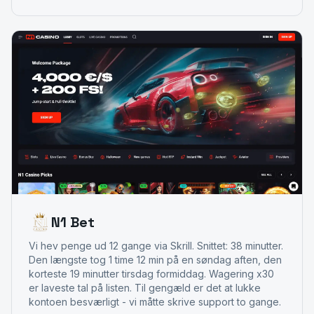
N1 Bet
Vi hev penge ud 12 gange via Skrill. Snittet: 38 minutter.
Den længste tog 1 time 12 min på en søndag aften, den
korteste 19 minutter tirsdag formiddag. Wagering x30
er laveste tal på listen. Til gengæld er det at lukke
kontoen besværligt - vi måtte skrive support to gange.