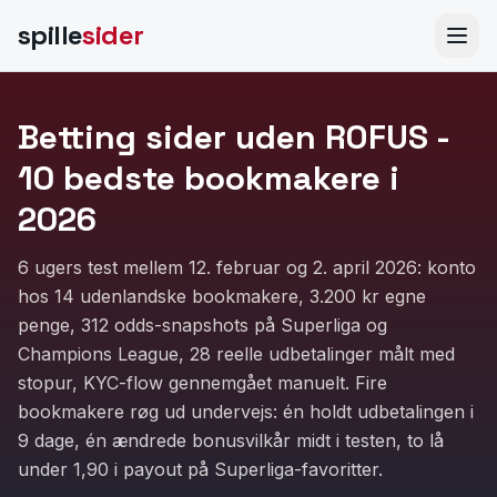
spille
sider
Betting sider uden ROFUS -
10 bedste bookmakere i
2026
6 ugers test mellem 12. februar og 2. april 2026: konto
hos 14 udenlandske bookmakere, 3.200 kr egne
penge, 312 odds-snapshots på Superliga og
Champions League, 28 reelle udbetalinger målt med
stopur, KYC-flow gennemgået manuelt. Fire
bookmakere røg ud undervejs: én holdt udbetalingen i
9 dage, én ændrede bonusvilkår midt i testen, to lå
under 1,90 i payout på Superliga-favoritter.