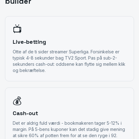
builder
📺
Live-betting
Otte af de ti sider streamer Superliga. Forsinkelse er
typisk 4-8 sekunder bag TV2 Sport. Pas på sub-2-
sekunders cash-out: oddsene kan flytte sig mellem klik
og bekræftelse.
💰
Cash-out
Det er aldrig fuld værdi - bookmakeren tager 5-12% i
margin. På 5-bens kuponer kan det stadig give mening
at sikre 60% af potten frem for at se den ryge i 92.