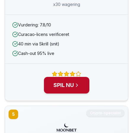
x30 wagering
Vurdering: 7.8/10
Curacao-licens verificeret
40 min via Skrill (snit)
Cash-out 95% live
SPIL NU
Crypto-specialist
5