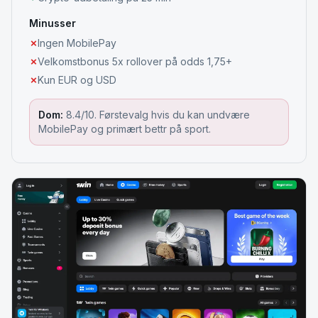
Minusser
✗
Ingen MobilePay
✗
Velkomstbonus 5x rollover på odds 1,75+
✗
Kun EUR og USD
Dom:
8.4/10. Førstevalg hvis du kan undvære
MobilePay og primært bettr på sport.