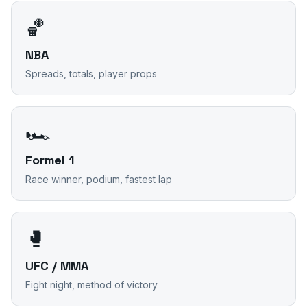
🏀
NBA
Spreads, totals, player props
🏎
Formel 1
Race winner, podium, fastest lap
🥊
UFC / MMA
Fight night, method of victory