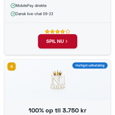
MobilePay direkte
Dansk live-chat 09-23
SPIL NU
Hurtigst udbetaling
4
100% op til 3.750 kr