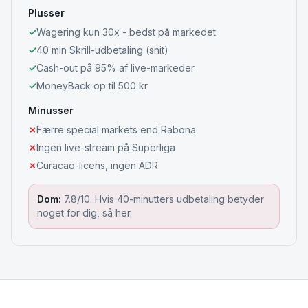
Plusser
✓
Wagering kun 30x - bedst på markedet
✓
40 min Skrill-udbetaling (snit)
✓
Cash-out på 95% af live-markeder
✓
MoneyBack op til 500 kr
Minusser
✗
Færre special markets end Rabona
✗
Ingen live-stream på Superliga
✗
Curacao-licens, ingen ADR
Dom:
7.8/10. Hvis 40-minutters udbetaling betyder
noget for dig, så her.