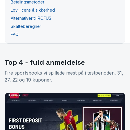
Betalingsmetoder
Lov, licens & sikkerhed
Alternativer til ROFUS
Skatteberegner
FAQ
Top 4 - fuld anmeldelse
Fire sportsbooks vi spillede mest på i testperioden. 31,
27, 22 og 19 kuponer.