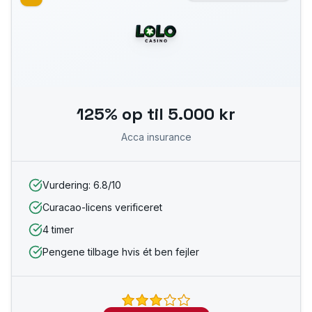
125% op til 5.000 kr
Acca insurance
Vurdering: 6.8/10
Curacao-licens verificeret
4 timer
Pengene tilbage hvis ét ben fejler